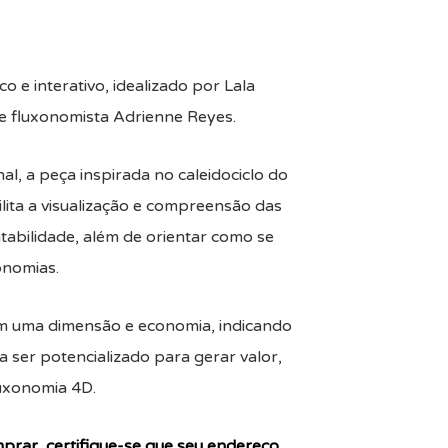
o e interativo, idealizado por Lala
e fluxonomista Adrienne Reyes.⁣
l, a peça inspirada no caleidociclo do
cilita a visualização e compreensão das
abilidade, além de orientar como se
onomias.
m uma dimensão e economia, indicando
a ser potencializado para gerar valor,
xonomia 4D. ⁣
rar, certifique-se que seu endereço