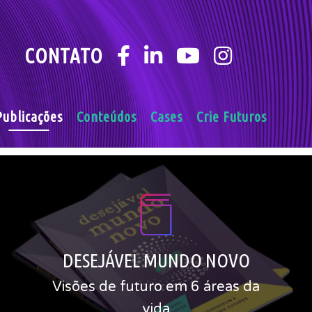
CONTATO
Publicações
Conteúdos
Cases
Crie Futuros
DESEJÁVEL MUNDO NOVO
Visões de futuro para uma vida
sustentável, diversa e criativa em
DESEJÁVEL MUNDO NOVO
2042
Visões de futuro em 6 áreas da
SAIBA MAIS
COMPRE AQUI
vida