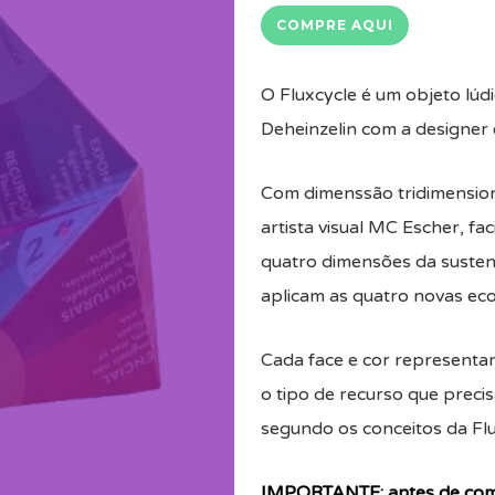
COMPRE AQUI
O Fluxcycle é um objeto lúdic
Deheinzelin com a designer 
Com dimenssão tridimensiona
artista visual MC Escher, fa
quatro dimensões da sustent
aplicam as quatro novas ec
Cada face e cor representa
o tipo de recurso que precis
segundo os conceitos da Flu
IMPORTANTE: antes de comp