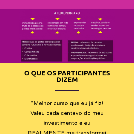
O QUE OS PARTICIPANTES
DIZEM
“
Melhor curso que eu já fiz!
Valeu cada centavo do meu
investimento e eu
REALMENTE me transformei