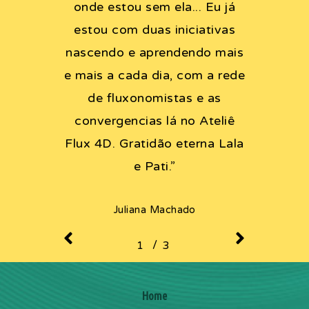
onde estou sem ela... Eu já
estou com duas iniciativas
nascendo e aprendendo mais
e mais a cada dia, com a rede
de fluxonomistas e as
convergencias lá no Ateliê
Flux 4D. Gratidão eterna Lala
e Pati.
”
Juliana Machado
/
1
2
3
3
Home