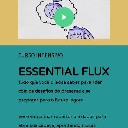
CURSO INTENSIVO
ESSENTIAL FLUX
Tudo que você precisa saber para
lidar
com os desafios do presente
e
se
preparar para o futuro
, agora.
Você vai ganhar repertório e dados para
abrir sua cabeça, apontando muitas