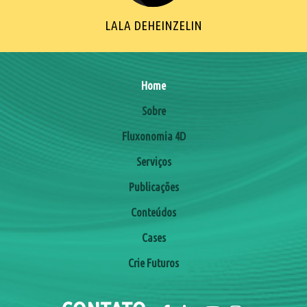
LALA DEHEINZELIN
Home
Sobre
Fluxonomia 4D
Serviços
Publicações
Conteúdos
Cases
Crie Futuros